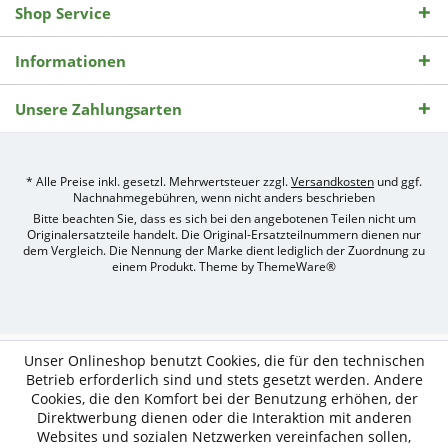
Shop Service
Informationen
Unsere Zahlungsarten
* Alle Preise inkl. gesetzl. Mehrwertsteuer zzgl.
Versandkosten
und ggf.
Nachnahmegebühren, wenn nicht anders beschrieben
Bitte beachten Sie, dass es sich bei den angebotenen Teilen nicht um
Originalersatzteile handelt. Die Original-Ersatzteilnummern dienen nur
dem Vergleich. Die Nennung der Marke dient lediglich der Zuordnung zu
einem Produkt. Theme by
ThemeWare®
Umsetzung
des
Treckerteile24
Online-
Unser Onlineshop benutzt Cookies, die für den technischen
Shops
Betrieb erforderlich sind und stets gesetzt werden. Andere
durch
Cookies, die den Komfort bei der Benutzung erhöhen, der
e-
Direktwerbung dienen oder die Interaktion mit anderen
nitio
mediasign,
Websites und sozialen Netzwerken vereinfachen sollen,