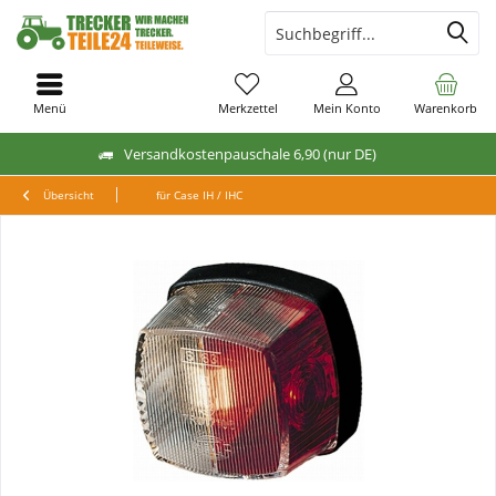
Menü
Merkzettel
Mein Konto
Warenkorb
Versandkostenpauschale 6,90 (nur DE)
Übersicht
für Case IH / IHC