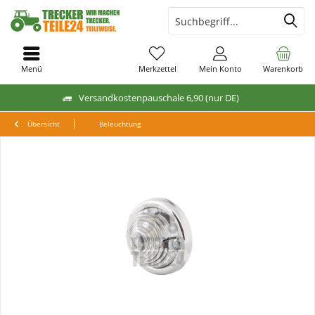
Menü
Merkzettel
Mein Konto
Warenkorb
Versandkostenpauschale 6,90 (nur DE)
Übersicht
Beleuchtung