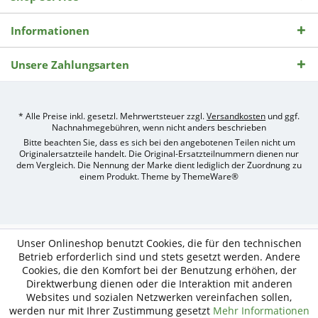
Informationen
Unsere Zahlungsarten
* Alle Preise inkl. gesetzl. Mehrwertsteuer zzgl.
Versandkosten
und ggf.
Nachnahmegebühren, wenn nicht anders beschrieben
Bitte beachten Sie, dass es sich bei den angebotenen Teilen nicht um
Originalersatzteile handelt. Die Original-Ersatzteilnummern dienen nur
dem Vergleich. Die Nennung der Marke dient lediglich der Zuordnung zu
einem Produkt. Theme by
ThemeWare®
Umsetzung
des
Treckerteile24
Online-
Unser Onlineshop benutzt Cookies, die für den technischen
Shops
Betrieb erforderlich sind und stets gesetzt werden. Andere
durch
Cookies, die den Komfort bei der Benutzung erhöhen, der
e-
Direktwerbung dienen oder die Interaktion mit anderen
nitio
mediasign,
Websites und sozialen Netzwerken vereinfachen sollen,
Ihre
werden nur mit Ihrer Zustimmung gesetzt
Mehr Informationen