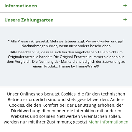
Informationen
Unsere Zahlungsarten
* Alle Preise inkl. gesetzl. Mehrwertsteuer zzgl.
Versandkosten
und ggf.
Nachnahmegebühren, wenn nicht anders beschrieben
Bitte beachten Sie, dass es sich bei den angebotenen Teilen nicht um
Originalersatzteile handelt. Die Original-Ersatzteilnummern dienen nur
dem Vergleich. Die Nennung der Marke dient lediglich der Zuordnung zu
einem Produkt. Theme by
ThemeWare®
Umsetzung
des
Treckerteile24
Online-
Unser Onlineshop benutzt Cookies, die für den technischen
Shops
Betrieb erforderlich sind und stets gesetzt werden. Andere
durch
Cookies, die den Komfort bei der Benutzung erhöhen, der
e-
Direktwerbung dienen oder die Interaktion mit anderen
nitio
mediasign,
Websites und sozialen Netzwerken vereinfachen sollen,
Ihre
werden nur mit Ihrer Zustimmung gesetzt
Mehr Informationen
Shopware
Partner