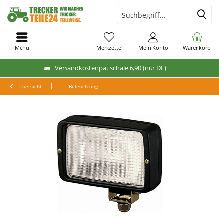
Menü
Merkzettel
Mein Konto
Warenkorb
Versandkostenpauschale 6,90 (nur DE)
Übersicht
Beleuchtung