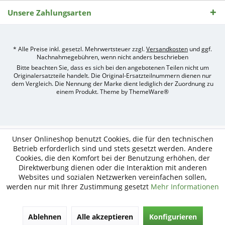
Unsere Zahlungsarten
* Alle Preise inkl. gesetzl. Mehrwertsteuer zzgl.
Versandkosten
und ggf.
Nachnahmegebühren, wenn nicht anders beschrieben
Bitte beachten Sie, dass es sich bei den angebotenen Teilen nicht um
Originalersatzteile handelt. Die Original-Ersatzteilnummern dienen nur
dem Vergleich. Die Nennung der Marke dient lediglich der Zuordnung zu
einem Produkt. Theme by
ThemeWare®
Umsetzung
des
Treckerteile24
Online-
Unser Onlineshop benutzt Cookies, die für den technischen
Shops
Betrieb erforderlich sind und stets gesetzt werden. Andere
durch
Cookies, die den Komfort bei der Benutzung erhöhen, der
e-
Direktwerbung dienen oder die Interaktion mit anderen
nitio
mediasign,
Websites und sozialen Netzwerken vereinfachen sollen,
Ihre
werden nur mit Ihrer Zustimmung gesetzt
Mehr Informationen
Shopware
Partner
Agentur
Ablehnen
Alle akzeptieren
Konfigurieren
in