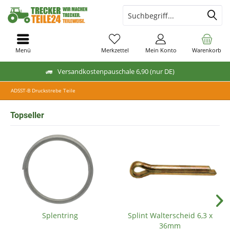
Menü
Merkzettel
Mein Konto
Warenkorb
Versandkostenpauschale 6,90 (nur DE)
ADSST-B Druckstrebe Teile
Topseller
Splentring
Splint Walterscheid 6,3 x
36mm