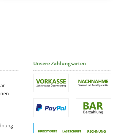
Unsere Zahlungsarten
lar
onen
rdnung