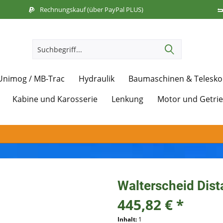
Rechnungskauf (über PayPal PLUS)
Unimog / MB-Trac
Hydraulik
Baumaschinen & Telesko
Kabine und Karosserie
Lenkung
Motor und Getri
Walterscheid Dis
445,82 € *
Inhalt:
1