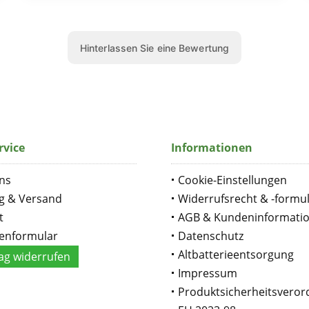
rvice
Informationen
ns
Cookie-Einstellungen
g & Versand
Widerrufsrecht & -formu
t
AGB & Kundeninformati
enformular
Datenschutz
Altbatterieentsorgung
ag widerrufen
Impressum
Produktsicherheitsvero