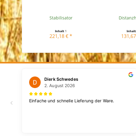
Stabilisator
Distanzh
Inhalt
1
Inhal
221,18 € *
131,67