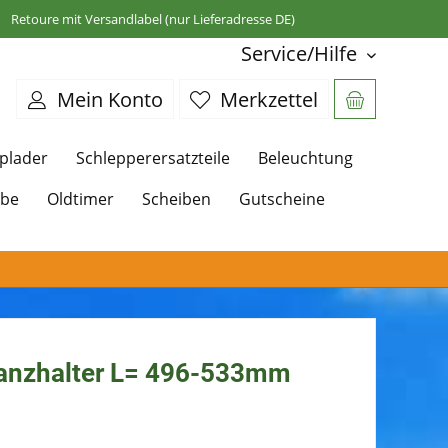
Retoure mit Versandlabel (nur Lieferadresse DE)
Service/Hilfe
Mein Konto
Merkzettel
plader
Schlepperersatzteile
Beleuchtung
ebe
Oldtimer
Scheiben
Gutscheine
tanzhalter L= 496-533mm