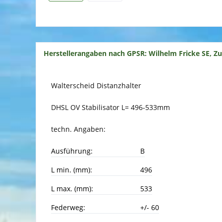
Herstellerangaben nach GPSR: Wilhelm Fricke SE, Z
Walterscheid Distanzhalter
DHSL OV Stabilisator L= 496-533mm
techn. Angaben:
Ausführung:
B
L min. (mm):
496
L max. (mm):
533
Federweg:
+/- 60