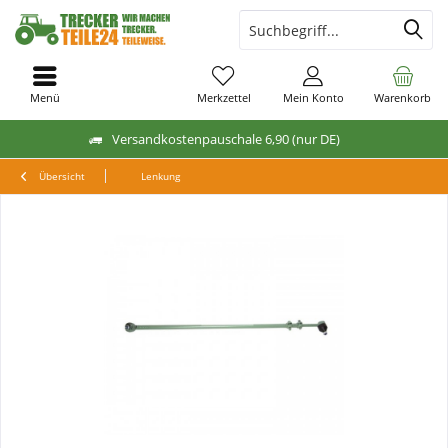
Menü
Merkzettel
Mein Konto
Warenkorb
Versandkostenpauschale 6,90 (nur DE)
Übersicht
Lenkung