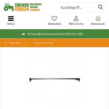
Menü
Merkzettel
Mein Konto
Warenkorb
Versandkostenpauschale 6,90 (nur DE)
Übersicht
für Case IH / IHC