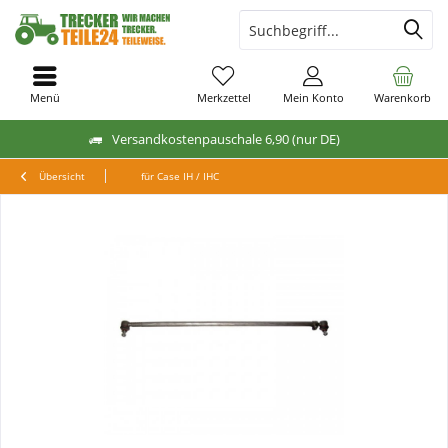
Menü
Merkzettel
Mein Konto
Warenkorb
Versandkostenpauschale 6,90 (nur DE)
Übersicht
für Case IH / IHC