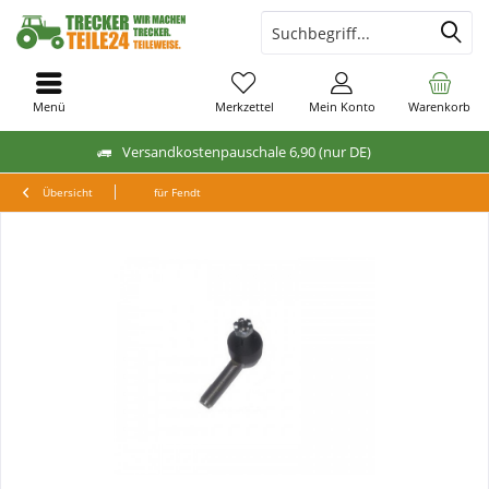
Menü
Merkzettel
Mein Konto
Warenkorb
Versandkostenpauschale 6,90 (nur DE)
Übersicht
für Fendt