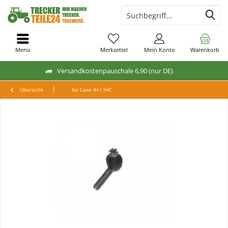
Menü
Merkzettel
Mein Konto
Warenkorb
Versandkostenpauschale 6,90 (nur DE)
Übersicht
für Case IH / IHC