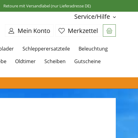
Retoure mit Versandlabel (nur Lieferadresse DE)
Service/Hilfe
Mein Konto
Merkzettel
plader
Schlepperersatzteile
Beleuchtung
ebe
Oldtimer
Scheiben
Gutscheine