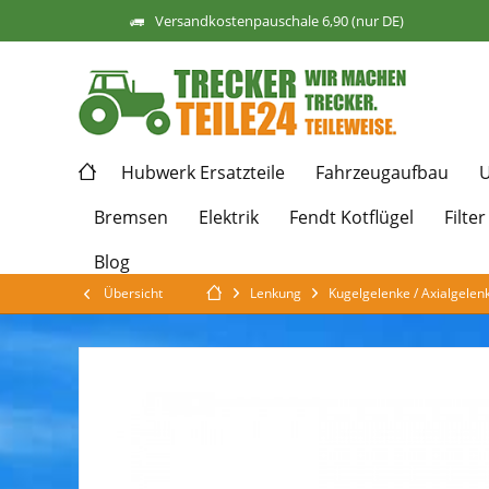
Versandkostenpauschale 6,90 (nur DE)
Hubwerk Ersatzteile
Fahrzeugaufbau
U
Bremsen
Elektrik
Fendt Kotflügel
Filter
Blog
Übersicht
Lenkung
Kugelgelenke / Axialgelen