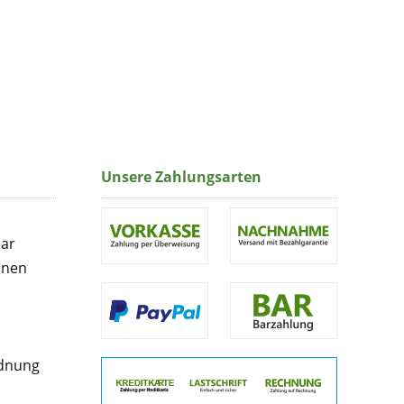
Unsere Zahlungsarten
lar
onen
rdnung