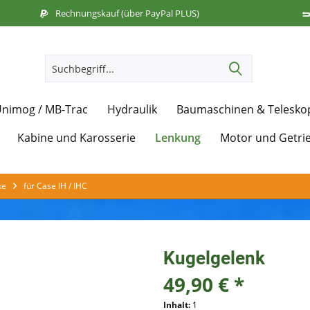
Rechnungskauf (über PayPal PLUS)
nimog / MB-Trac
Hydraulik
Baumaschinen & Telesko
Lenkung
Kabine und Karosserie
Motor und Getri
ke
für Case IH / IHC
Kugelgelenk
49,90 € *
Inhalt:
1