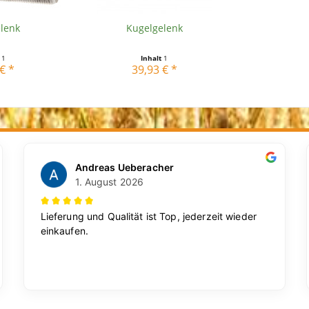
lenk
Kugelgelenk
t
1
Inhalt
1
€ *
39,93 € *