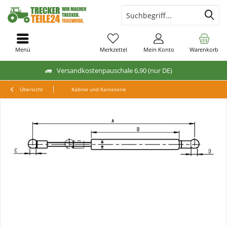
Menü
Merkzettel
Mein Konto
Warenkorb
Versandkostenpauschale 6,90 (nur DE)
Übersicht
Kabine und Karosserie