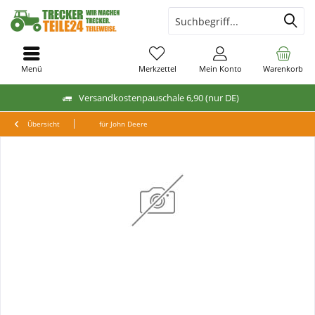
Menü
Merkzettel
Mein Konto
Warenkorb
Versandkostenpauschale 6,90 (nur DE)
Übersicht
für John Deere