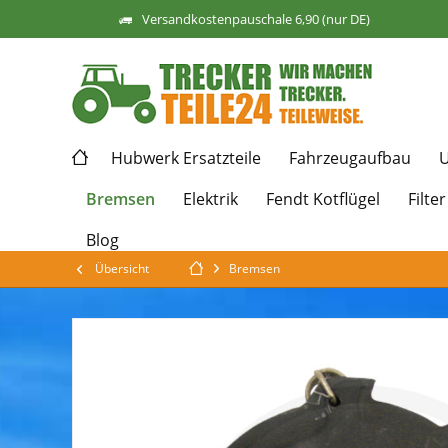
Versandkostenpauschale 6,90 (nur DE)
Hubwerk Ersatzteile
Fahrzeugaufbau
U
Bremsen
Elektrik
Fendt Kotflügel
Filter
Blog
Übersicht
Bremsen