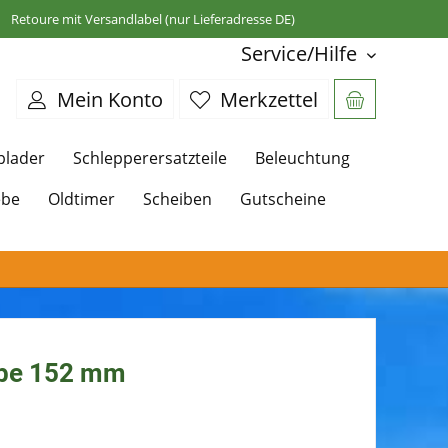
Retoure mit Versandlabel (nur Lieferadresse DE)
Service/Hilfe
Mein Konto
Merkzettel
plader
Schlepperersatzteile
Beleuchtung
ebe
Oldtimer
Scheiben
Gutscheine
ibe 152 mm