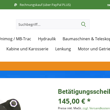
Rechnungskauf (über PayPal PLUS)
nimog / MB-Trac
Hydraulik
Baumaschinen & Telesko
Kabine und Karosserie
Lenkung
Motor und Getri
Betätigungssche
145,00 € *
Preise inkl. MwSt.
zzgl. Versandkosten