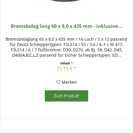
Bremsbelag lang 60 x 8,0 x 435 mm - inklusive...
Bremsbelaglang 60 x 8,0 x 435 mm / 16-Loch / 5 x 12 passend
für Deutz Schleppertypen: F2L514 / 53 / 3,4 / 6, F s M 417,
F3L514 / 6 / 7 Fußbremse: D30, D270, ab Bj. 58, D42, D45,
D400A,B,C,L,Z passend für Eicher Schleppertypen: ED...
Inhalt
1
75,15 € *
Merken
Zum Produkt