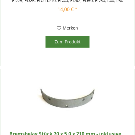
ED25, ED26, ED210/10, ED40, ED42, ED50, ED60, L40, L60
passend...
14,00 € *
Merken
Zum Produkt
Bremsbelag Stück 70 x 5,0 x 210 mm - inklusive...