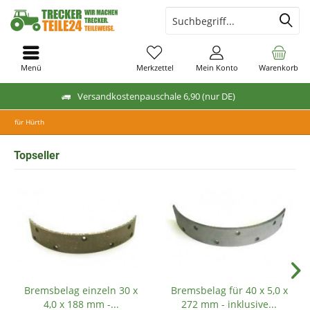
Menü
Merkzettel
Mein Konto
Warenkorb
Versandkostenpauschale 6,90 (nur DE)
für Hürth
Topseller
Bremsbelag einzeln 30 x
Bremsbelag für 40 x 5,0 x
4,0 x 188 mm -...
272 mm - inklusive...