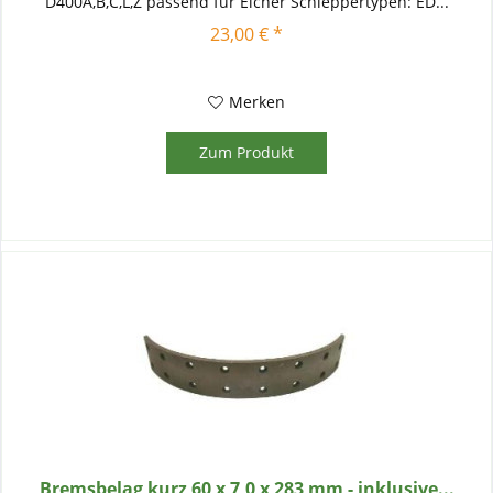
D400A,B,C,L,Z passend für Eicher Schleppertypen: ED...
23,00 € *
Merken
Zum Produkt
Bremsbelag kurz 60 x 7,0 x 283 mm - inklusive...