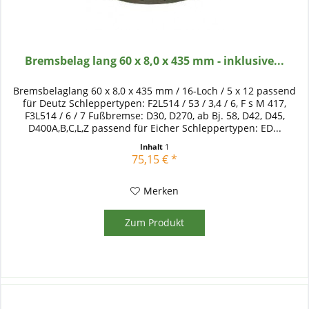
Bremsbelag lang 60 x 8,0 x 435 mm - inklusive...
Bremsbelaglang 60 x 8,0 x 435 mm / 16-Loch / 5 x 12 passend
für Deutz Schleppertypen: F2L514 / 53 / 3,4 / 6, F s M 417,
F3L514 / 6 / 7 Fußbremse: D30, D270, ab Bj. 58, D42, D45,
D400A,B,C,L,Z passend für Eicher Schleppertypen: ED...
Inhalt
1
75,15 € *
Merken
Zum Produkt