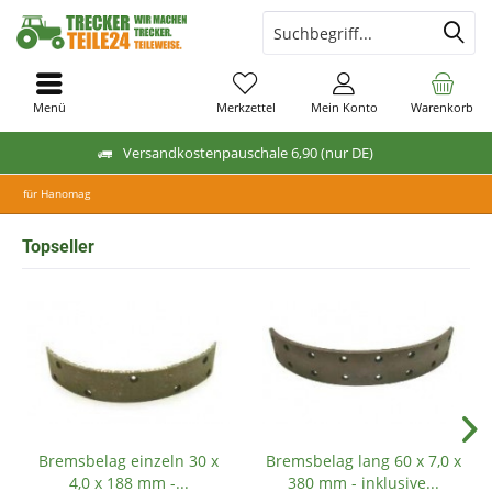
Menü
Merkzettel
Mein Konto
Warenkorb
Versandkostenpauschale 6,90 (nur DE)
für Hanomag
Topseller
Bremsbelag einzeln 30 x
Bremsbelag lang 60 x 7,0 x
4,0 x 188 mm -...
380 mm - inklusive...