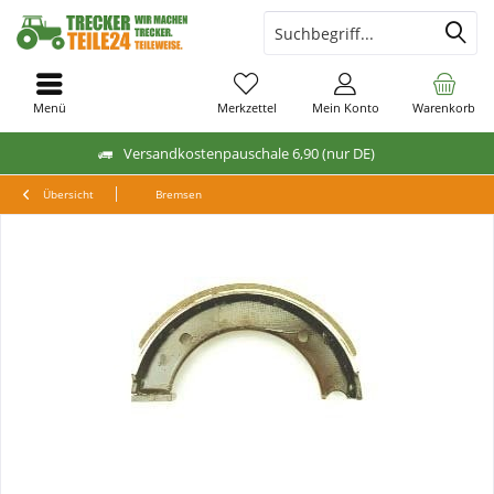
Menü
Merkzettel
Mein Konto
Warenkorb
Versandkostenpauschale 6,90 (nur DE)
Übersicht
Bremsen