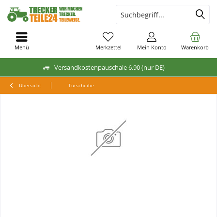
Menü
Merkzettel
Mein Konto
Warenkorb
Versandkostenpauschale 6,90 (nur DE)
Übersicht
Türscheibe