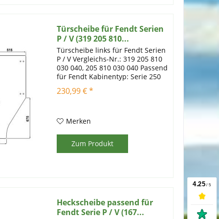
Türscheibe für Fendt Serien
P / V (319 205 810...
Türscheibe links für Fendt Serien
P / V Vergleichs-Nr.: 319 205 810
030 040, 205 810 030 040 Passend
für Fendt Kabinentyp: Serie 250
V, 260 V, 270 V, 275 V, 280 V
230,99 € *
Artikelinformationen:
Einscheibensicherheitsglas mit
Prüfstempel; Farbe:...
Merken
Zum Produkt
Heckscheibe passend für
Fendt Serie P / V (167...