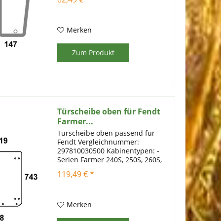
260P, 270P, 280P
Artikelinformationen:
Einscheibensicherheitsglas mit
Prüfstempel Farbe: grün...
Merken
Zum Produkt
Türscheibe oben für Fendt
Farmer...
Türscheibe oben passend für
Fendt Vergleichnummer:
297810030500 Kabinentypen: -
Serien Farmer 240S, 250S, 260S,
275S, 280S Artikelinformationen:
119,49 € *
Einscheibensicherheitsglas mit
Prüfstempel Farbe: grün Stärke: 6
Merken