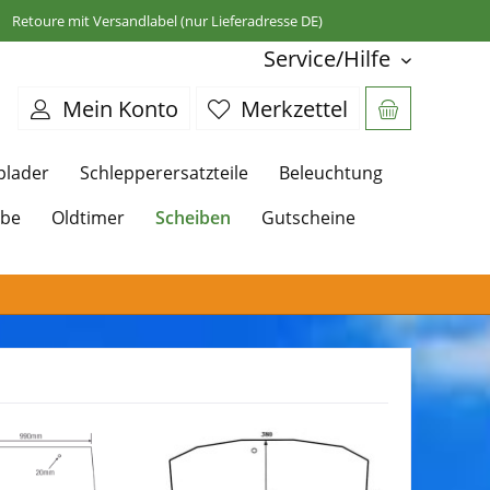
Retoure mit Versandlabel (nur Lieferadresse DE)
Service/Hilfe
Mein Konto
Merkzettel
plader
Schlepperersatzteile
Beleuchtung
Scheiben
ebe
Oldtimer
Gutscheine