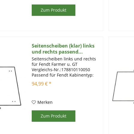
Zum Produkt
Seitenscheiben (klar) links
und rechts passend...
Seitenscheiben links und rechts
für Fendt Farmer u. GT
Vergleichs-Nr.:178810110050
Passend für Fendt Kabinentyp:
Serie Farmer 303, 304, 305, 306,
94,99 € *
307, 308, 309, 310, 311, 312
Artikelinformationen:
Einscheibensicherheitsglas mit...
Merken
Zum Produkt