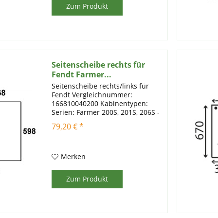
Zum Produkt
Seitenscheibe rechts für
Fendt Farmer...
Seitenscheibe rechts/links für
Fendt Vergleichnummer:
166810040200 Kabinentypen:
Serien: Farmer 200S, 201S, 206S -
209S Artikelinformationen:
79,20 € *
Einscheibensicherheitsglas mit
Prüfstempel Farbe: klar Stärke: 5
Merken
Zum Produkt