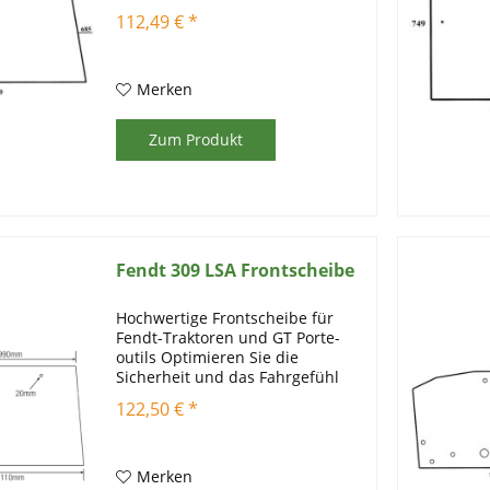
303, 304, 305, 306, 307, 308, 309,
112,49 € *
310, 311, 312 u. 360 GT, 365 GT,
380 GT Artikelinformationen:...
Merken
Zum Produkt
Fendt 309 LSA Frontscheibe
Hochwertige Frontscheibe für
Fendt-Traktoren und GT Porte-
outils Optimieren Sie die
Sicherheit und das Fahrgefühl
Ihrer Fendt-Maschinen mit
122,50 € *
unserer klaren, robusten
Frontscheibe. Diese Frontscheibe
ist speziell entwickelt, um eine
klare...
Merken