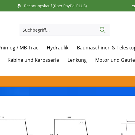
Rechnungskauf (über PayPal PLUS)
nimog / MB-Trac
Hydraulik
Baumaschinen & Telesko
Kabine und Karosserie
Lenkung
Motor und Getri