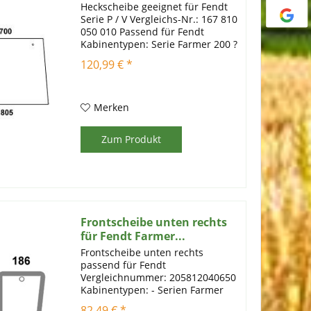
Heckscheibe geeignet für Fendt
Serie P / V Vergleichs-Nr.: 167 810
050 010 Passend für Fendt
Kabinentypen: Serie Farmer 200 ?
201S / 203 ?205 P
120,99 € *
Artikelinformationen:
Einscheibensicherheitsglas mit
Prüfstempel Farbe: klar Stärke: 6
mm schmal
Merken
Zum Produkt
Frontscheibe unten rechts
für Fendt Farmer...
Frontscheibe unten rechts
passend für Fendt
Vergleichnummer: 205812040650
Kabinentypen: - Serien Farmer
240S, 250S, 260S, 275S, 280S,
82,49 € *