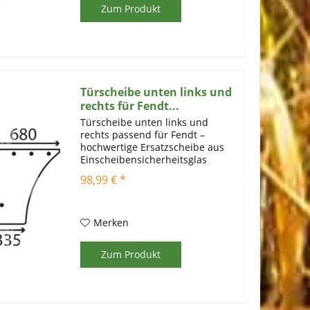
Zum Produkt
Türscheibe unten links und
rechts für Fendt...
Türscheibe unten links und
rechts passend für Fendt –
hochwertige Ersatzscheibe aus
Einscheibensicherheitsglas
Sorgen Sie für klare Sicht und
98,99 € *
maximale Sicherheit: Unsere
Türscheibe unten links und
rechts passend für Fendt ist die
ideale...
Merken
Zum Produkt