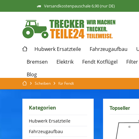
Versandkostenpauschale 6,90 (nur DE)
Hubwerk Ersatzteile
Fahrzeugaufbau
U
Bremsen
Elektrik
Fendt Kotflügel
Filter
Blog
Scheiben
für Fendt
Kategorien
Topseller
Hubwerk Ersatzteile
Fahrzeugaufbau