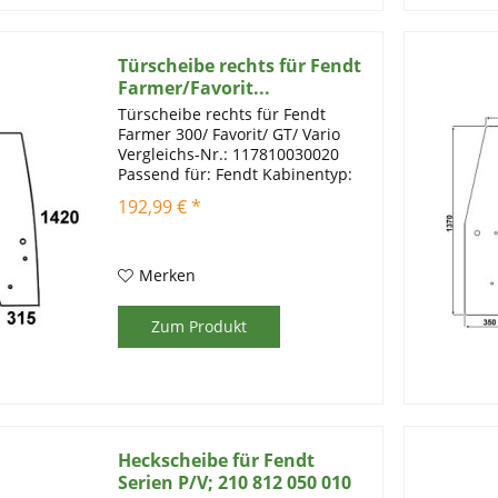
Türscheibe rechts für Fendt
Farmer/Favorit...
Türscheibe rechts für Fendt
Farmer 300/ Favorit/ GT/ Vario
Vergleichs-Nr.: 117810030020
Passend für: Fendt Kabinentyp:
Farmer 307-309C, 309-312 Vario,
192,99 € *
409-415, GT 370-380 FG Farmer
307-312, Favorit 509-515 , Favorit
816-824 , Favorit...
Merken
Zum Produkt
Heckscheibe für Fendt
Serien P/V; 210 812 050 010