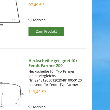
Artikelinformationen:
97,49 € *
Einscheibensicherheitsglas mit
Prüfstempel, Farbe: grün Stärke:
6 mm
Merken
Zum Produkt
Heckscheibe geeignet für
Fendt Farmer 200
Heckscheibe für Typ Farmer
200er Vergleichs-
Nr.:294812050120294810050120
passend für:Fendt Typ Farmer
200 Kabinentypen:Farmer 240-
119,49 € *
285 S
Artikelinformationen:Einscheibensicherheitsglas
mit Prüfstempel,Farbe:
klarStärke: 6 mm
Merken