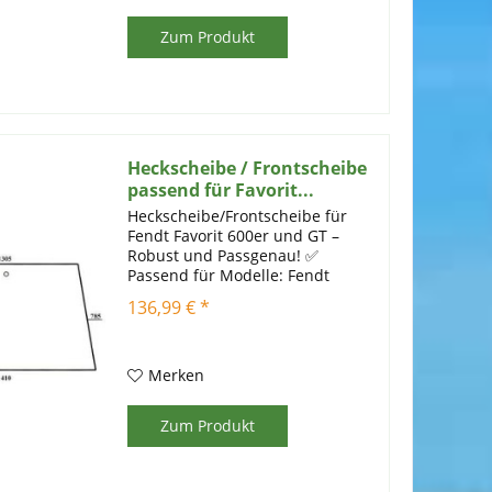
Zum Produkt
Heckscheibe / Frontscheibe
passend für Favorit...
Heckscheibe/Frontscheibe für
Fendt Favorit 600er und GT –
Robust und Passgenau! ✅
Passend für Modelle: Fendt
Favorit: 610, 611, 612, 614, 615
136,99 € *
Fendt GT: 255 und 275 GT ✅
Technische Details: Material:
Einscheibensicherheitsglas (mit...
Merken
Zum Produkt