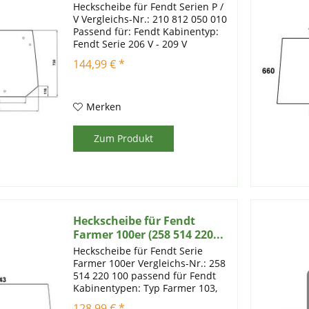
Heckscheibe für Fendt Serien P /
V Vergleichs-Nr.: 210 812 050 010
Passend für: Fendt Kabinentyp:
Fendt Serie 206 V - 209 V
Artikelinformationen:
144,99 € *
Einscheibensicherheitsglas mit
Prüfstempel; Farbe: grün Stärke:
6
Merken
Zum Produkt
Heckscheibe für Fendt
Farmer 100er (258 514 220...
Heckscheibe für Fendt Serie
Farmer 100er Vergleichs-Nr.: 258
514 220 100 passend für Fendt
Kabinentypen: Typ Farmer 103,
104, 105, 106, 108 S.
128,99 € *