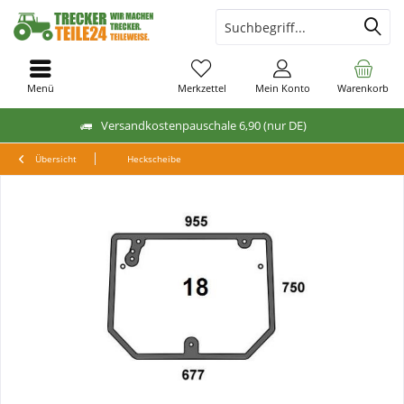
Menü
Merkzettel
Mein Konto
Warenkorb
Versandkostenpauschale 6,90 (nur DE)
Übersicht
Heckscheibe