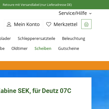
Retoure mit Versandlabel (nur Lieferadresse DE)
Service/Hilfe
Mein Konto
Merkzettel
plader
Schlepperersatzteile
Beleuchtung
Scheiben
ebe
Oldtimer
Gutscheine
abine SEK, für Deutz 07C