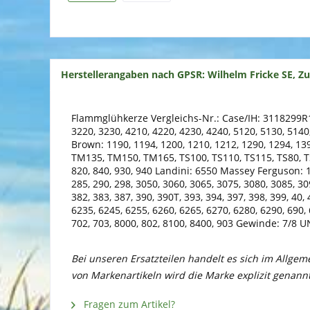
Herstellerangaben nach GPSR: Wilhelm Fricke SE, Z
Flammglühkerze Vergleichs-Nr.: Case/IH: 3118299R
3220, 3230, 4210, 4220, 4230, 4240, 5120, 5130, 51
Brown: 1190, 1194, 1200, 1210, 1212, 1290, 1294, 139
TM135, TM150, TM165, TS100, TS110, TS115, TS80, TS9
820, 840, 930, 940 Landini: 6550 Massey Ferguson: 100
285, 290, 298, 3050, 3060, 3065, 3075, 3080, 3085, 309
382, 383, 387, 390, 390T, 393, 394, 397, 398, 399, 40,
6235, 6245, 6255, 6260, 6265, 6270, 6280, 6290, 690, 
702, 703, 8000, 802, 8100, 8400, 903 Gewinde: 7/8 U
Bei unseren Ersatzteilen handelt es sich im Allge
von Markenartikeln wird die Marke explizit genannt
Fragen zum Artikel?