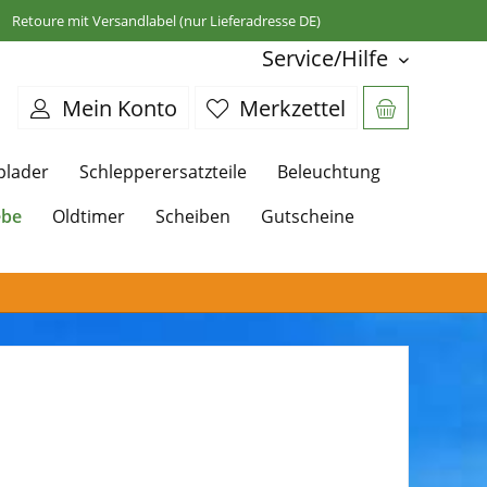
Retoure mit Versandlabel (nur Lieferadresse DE)
Service/Hilfe
Mein Konto
Merkzettel
plader
Schlepperersatzteile
Beleuchtung
ebe
Oldtimer
Scheiben
Gutscheine