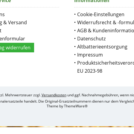
rvice
Informationen
ns
Cookie-Einstellungen
g & Versand
Widerrufsrecht & -formu
t
AGB & Kundeninformati
enformular
Datenschutz
Altbatterieentsorgung
ag widerrufen
Impressum
Produktsicherheitsvero
EU 2023-98
etzl. Mehrwertsteuer zzgl.
Versandkosten
und ggf. Nachnahmegebühren, wenn nic
ginalersatzteile handelt. Die Original-Ersatzteilnummern dienen nur dem Verglei
Theme by
ThemeWare®