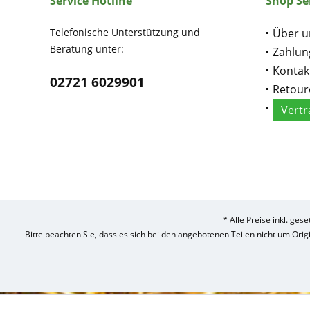
Service Hotline
Shop Se
Telefonische Unterstützung und
Über u
Beratung unter:
Zahlun
Kontak
02721 6029901
Retour
Vertr
* Alle Preise inkl. ges
Bitte beachten Sie, dass es sich bei den angebotenen Teilen nicht um Ori
Umsetzung
des
Treckerteile24
Online-