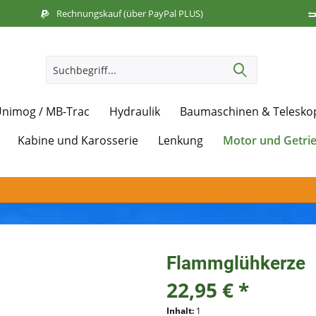
Rechnungskauf (über PayPal PLUS)
nimog / MB-Trac
Hydraulik
Baumaschinen & Telesko
Motor und Getri
Kabine und Karosserie
Lenkung
Flammglühkerze
22,95 € *
Inhalt:
1