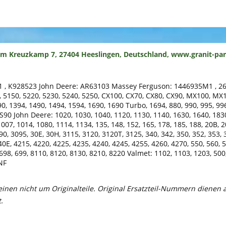
um Kreuzkamp 7, 27404 Heeslingen, Deutschland, www.granit-par
1 , K928523 John Deere: AR63103 Massey Ferguson: 1446935M1 , 266
40, 5150, 5220, 5230, 5240, 5250, CX100, CX70, CX80, CX90, MX100
0, 1394, 1490, 1494, 1594, 1690, 1690 Turbo, 1694, 880, 990, 995, 9
0 John Deere: 1020, 1030, 1040, 1120, 1130, 1140, 1630, 1640, 1830,
7, 1014, 1080, 1114, 1134, 135, 148, 152, 165, 178, 185, 188, 20B, 20
0, 3095, 30E, 30H, 3115, 3120, 3120T, 3125, 340, 342, 350, 352, 353, 3
 40E, 4215, 4220, 4225, 4235, 4240, 4245, 4255, 4260, 4270, 550, 560, 
698, 699, 8110, 8120, 8130, 8210, 8220 Valmet: 1102, 1103, 1203, 500,
NF
meinen nicht um Originalteile. Original Ersatzteil-Nummern dienen
.