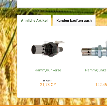
Ähnliche Artikel
Kunden kauften auch
Flammglühkerze
Flammglühker
Inhalt
1
21,73 € *
122,45