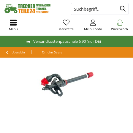
Menü
Merkzettel
Mein Konto
Warenkorb
Versandkostenpauschale 6,90 (nur DE)
Übersicht
für John Deere