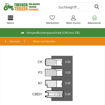
Menü
Merkzettel
Mein Konto
Warenkorb
Versandkostenpauschale 6,90 (nur DE)
Übersicht
Motor und Getriebe