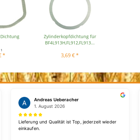
-Dichtung
Zylinderkopfdichtung für
BF4L913H,FL912,FL913...
t
1
€ *
3,69 € *