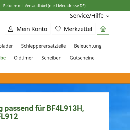
Retoure mit Versandlabel (nur Lieferadresse DE)
Service/Hilfe
Mein Konto
Merkzettel
plader
Schlepperersatzteile
Beleuchtung
ebe
Oldtimer
Scheiben
Gutscheine
 passend für BF4L913H,
FL912