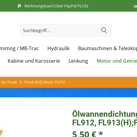
Rechnungskauf (über PayPal PLUS)
nimog / MB-Trac
Hydraulik
Baumaschinen & Telesko
Motor und Getri
Kabine und Karosserie
Lenkung
für Fendt
Fendt KHD-Motor FL912
Ölwannendichtung
FL912, FL913(H);
5,50 € *