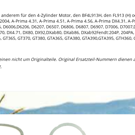
nderem für den 4-Zylinder Motor, den BF4L913H, den FL913 (H) od
4, A-Prima 4.31, A-Prima 4.51, A-Prima 4.56, A-Prima DX4.31, A-Prim
5506, D6006,D6206, D6207, D6507, D6806, D6807, D6907, D7006, D7007
.70, DX4.71, DX80, DX92,DXab80, DXab86, DXab92Fendt:204P, 204PA, 
275, GT365, GT370, GT380, GTA365, GTA380, GTA390,GTA395, GTH360
meinen nicht um Originalteile. Original Ersatzteil-Nummern dienen
.