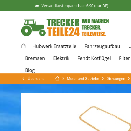
Versandkostenpauschale 6,90 (nur DE)
Hubwerk Ersatzteile
Fahrzeugaufbau
U
Bremsen
Elektrik
Fendt Kotflügel
Filter
Blog
Übersicht
Motor und Getriebe
Dichtungen