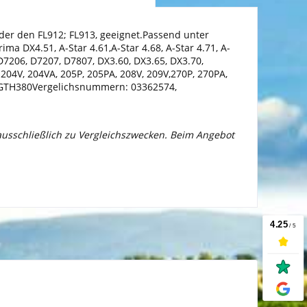
er den FL912; FL913, geeignet.Passend unter
a DX4.51, A-Star 4.61,A-Star 4.68, A-Star 4.71, A-
,D7206, D7207, D7807, DX3.60, DX3.65, DX3.70,
204V, 204VA, 205P, 205PA, 208V, 209V,270P, 270PA,
, GTH380Vergelichsnummern: 03362574,
 ausschließlich zu Vergleichszwecken. Beim Angebot