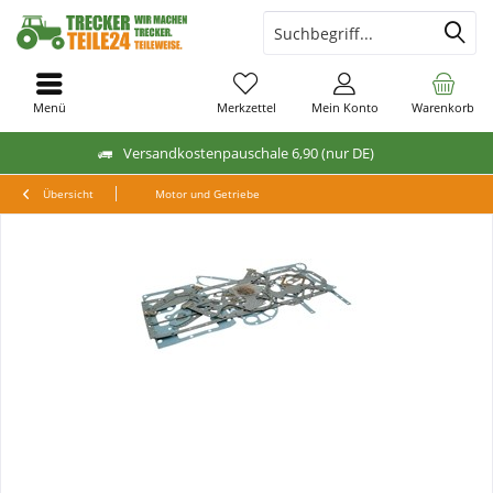
Menü
Merkzettel
Mein Konto
Warenkorb
Versandkostenpauschale 6,90 (nur DE)
Übersicht
Motor und Getriebe