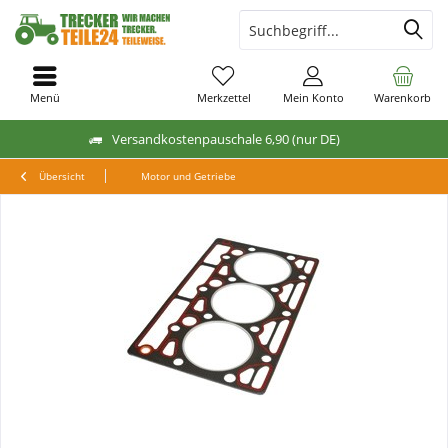
Menü
Merkzettel
Mein Konto
Warenkorb
Versandkostenpauschale 6,90 (nur DE)
Übersicht
Motor und Getriebe