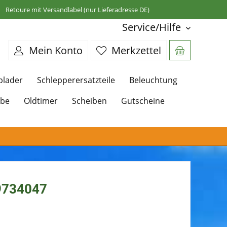
Retoure mit Versandlabel (nur Lieferadresse DE)
Service/Hilfe
Mein Konto
Merkzettel
plader
Schlepperersatzteile
Beleuchtung
ebe
Oldtimer
Scheiben
Gutscheine
9734047