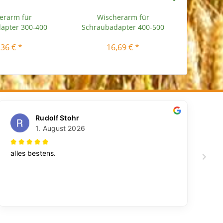
erarm für
Wischerarm für
Wisc
apter 300-400
Schraubadapter 400-500
univ
mm...
mm...
,36 € *
16,69 € *