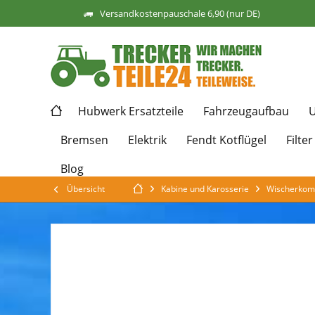
Versandkostenpauschale 6,90 (nur DE)
Hubwerk Ersatzteile
Fahrzeugaufbau
U
Bremsen
Elektrik
Fendt Kotflügel
Filter
Blog
Übersicht
Kabine und Karosserie
Wischerkom