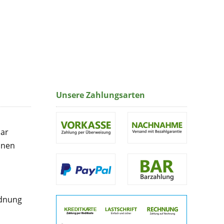
Unsere Zahlungsarten
lar
onen
rdnung