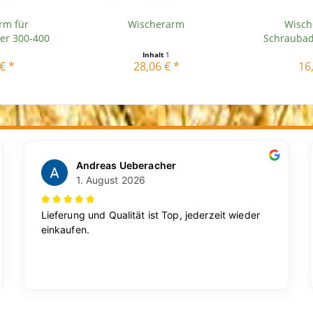
rm für
Wischerarm
Wisch
er 300-400
Schraubad
.
Inhalt
1
€ *
28,06 € *
16