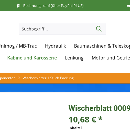
Rechnungskauf (über PayPal PLUS)
nimog / MB-Trac
Hydraulik
Baumaschinen & Telesko
Kabine und Karosserie
Lenkung
Motor und Getri
ponenten
Wischerblätter 1 Stück-Packung
Wischerblatt 000
10,68 € *
Inhalt:
1