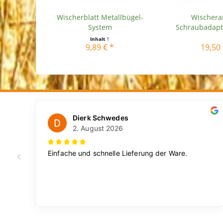
Wischerblatt Metallbügel-
Wischera
System
Schraubadapt
mm..
Inhalt
1
9,89 € *
19,50 