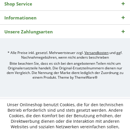
Shop Service
Informationen
Unsere Zahlungsarten
* Alle Preise inkl. gesetzl. Mehrwertsteuer zzgl.
Versandkosten
und ggf.
Nachnahmegebühren, wenn nicht anders beschrieben
Bitte beachten Sie, dass es sich bei den angebotenen Teilen nicht um
Originalersatzteile handelt. Die Original-Ersatzteilnummern dienen nur
dem Vergleich. Die Nennung der Marke dient lediglich der Zuordnung zu
einem Produkt. Theme by
ThemeWare®
Umsetzung
des
Treckerteile24
Online-
Unser Onlineshop benutzt Cookies, die für den technischen
Shops
Betrieb erforderlich sind und stets gesetzt werden. Andere
durch
Cookies, die den Komfort bei der Benutzung erhöhen, der
e-
Direktwerbung dienen oder die Interaktion mit anderen
nitio
mediasign,
Websites und sozialen Netzwerken vereinfachen sollen,