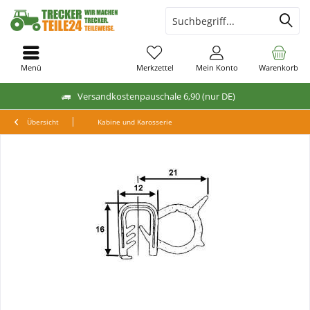
Menü
Merkzettel
Mein Konto
Warenkorb
Versandkostenpauschale 6,90 (nur DE)
Übersicht
Kabine und Karosserie