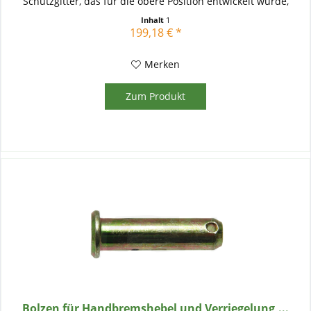
Schutzgitter, das für die obere Position entwickelt wurde,
schützt...
Inhalt
1
199,18 € *
Merken
Zum Produkt
Bolzen für Handbremshebel und Verriegelung,...