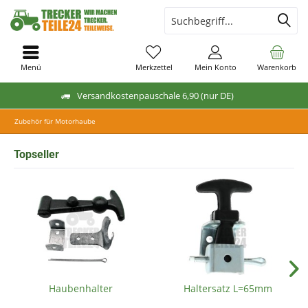
Menü
Merkzettel
Mein Konto
Warenkorb
Versandkostenpauschale 6,90 (nur DE)
Zubehör für Motorhaube
Topseller
Haubenhalter
Haltersatz L=65mm