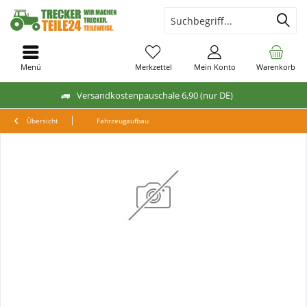
Menü
Merkzettel
Mein Konto
Warenkorb
Versandkostenpauschale 6,90 (nur DE)
Übersicht
Fahrzeugaufbau