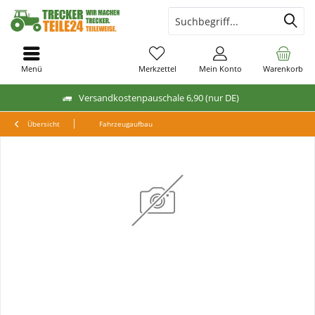
Menü
Merkzettel
Mein Konto
Warenkorb
Versandkostenpauschale 6,90 (nur DE)
Übersicht
Fahrzeugaufbau