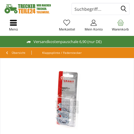
Menü
Merkzettel
Mein Konto
Warenkorb
Versandkostenpauschale 6,90 (nur DE)
Übersicht
Klappsplinte / Federstecker