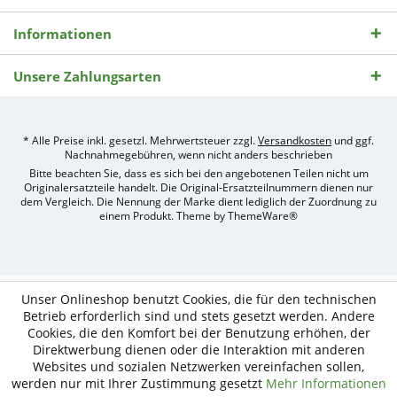
Informationen
Unsere Zahlungsarten
* Alle Preise inkl. gesetzl. Mehrwertsteuer zzgl.
Versandkosten
und ggf.
Nachnahmegebühren, wenn nicht anders beschrieben
Bitte beachten Sie, dass es sich bei den angebotenen Teilen nicht um
Originalersatzteile handelt. Die Original-Ersatzteilnummern dienen nur
dem Vergleich. Die Nennung der Marke dient lediglich der Zuordnung zu
einem Produkt. Theme by
ThemeWare®
Umsetzung
des
Treckerteile24
Online-
Unser Onlineshop benutzt Cookies, die für den technischen
Shops
Betrieb erforderlich sind und stets gesetzt werden. Andere
durch
Cookies, die den Komfort bei der Benutzung erhöhen, der
e-
Direktwerbung dienen oder die Interaktion mit anderen
nitio
mediasign,
Websites und sozialen Netzwerken vereinfachen sollen,
Ihre
werden nur mit Ihrer Zustimmung gesetzt
Mehr Informationen
Shopware