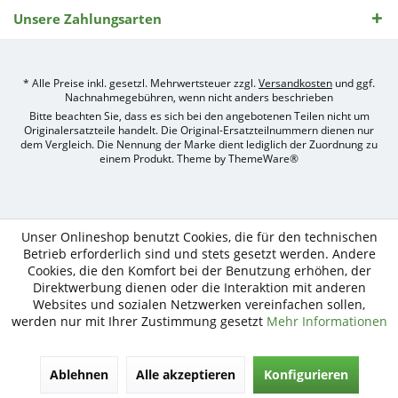
Unsere Zahlungsarten
* Alle Preise inkl. gesetzl. Mehrwertsteuer zzgl.
Versandkosten
und ggf.
Nachnahmegebühren, wenn nicht anders beschrieben
Bitte beachten Sie, dass es sich bei den angebotenen Teilen nicht um
Originalersatzteile handelt. Die Original-Ersatzteilnummern dienen nur
dem Vergleich. Die Nennung der Marke dient lediglich der Zuordnung zu
einem Produkt. Theme by
ThemeWare®
Umsetzung
des
Treckerteile24
Online-
Unser Onlineshop benutzt Cookies, die für den technischen
Shops
Betrieb erforderlich sind und stets gesetzt werden. Andere
durch
Cookies, die den Komfort bei der Benutzung erhöhen, der
e-
Direktwerbung dienen oder die Interaktion mit anderen
nitio
Websites und sozialen Netzwerken vereinfachen sollen,
mediasign,
werden nur mit Ihrer Zustimmung gesetzt
Mehr Informationen
Ihre
Shopware
Partner
Agentur
Ablehnen
Alle akzeptieren
Konfigurieren
in
Köln