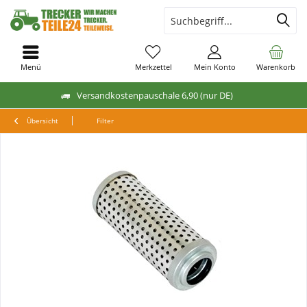
Menü
Merkzettel
Mein Konto
Warenkorb
Versandkostenpauschale 6,90 (nur DE)
Übersicht
Filter