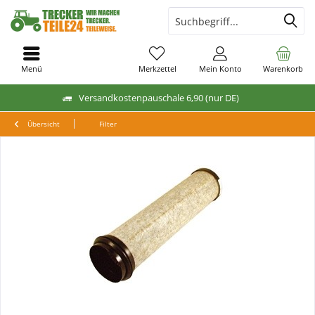
Menü
Merkzettel
Mein Konto
Warenkorb
Versandkostenpauschale 6,90 (nur DE)
Übersicht
Filter