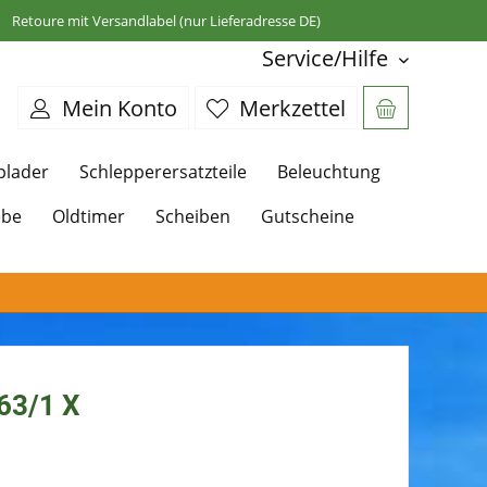
Retoure mit Versandlabel (nur Lieferadresse DE)
Service/Hilfe
Mein Konto
Merkzettel
plader
Schlepperersatzteile
Beleuchtung
ebe
Oldtimer
Scheiben
Gutscheine
263/1 X