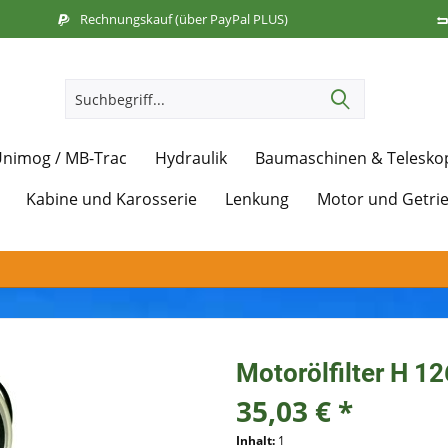
Rechnungskauf (über PayPal PLUS)
nimog / MB-Trac
Hydraulik
Baumaschinen & Telesko
Kabine und Karosserie
Lenkung
Motor und Getri
Motorölfilter H 1
35,03 € *
Inhalt:
1