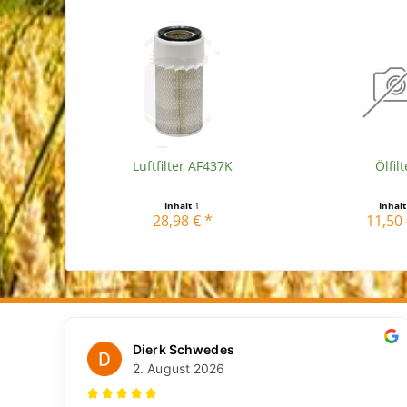
Luftfilter AF437K
Ölfilt
Inhalt
1
Inhal
28,98 € *
11,50 