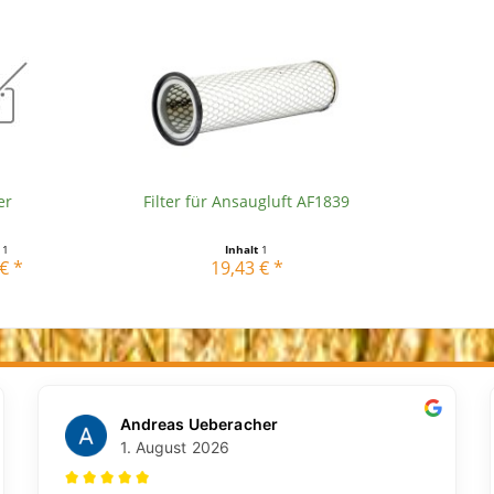
er
Filter für Ansaugluft AF1839
t
1
Inhalt
1
€ *
19,43 € *