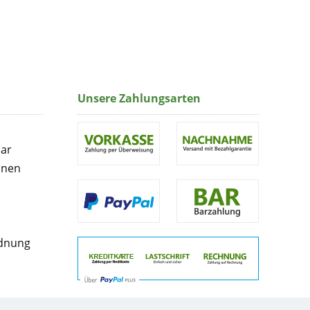
Unsere Zahlungsarten
lar
onen
rdnung