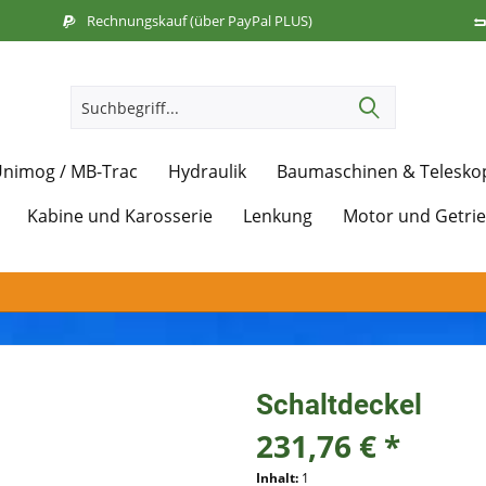
Rechnungskauf (über PayPal PLUS)
nimog / MB-Trac
Hydraulik
Baumaschinen & Telesko
Kabine und Karosserie
Lenkung
Motor und Getri
Schaltdeckel
231,76 € *
Inhalt:
1