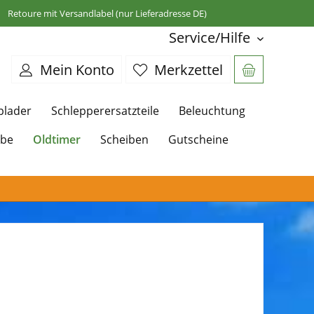
Retoure mit Versandlabel (nur Lieferadresse DE)
Service/Hilfe
Mein Konto
Merkzettel
plader
Schlepperersatzteile
Beleuchtung
Oldtimer
ebe
Scheiben
Gutscheine