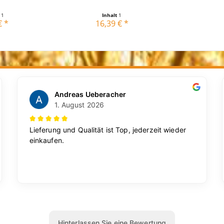
t
1
Inhalt
1
€ *
16,39 € *