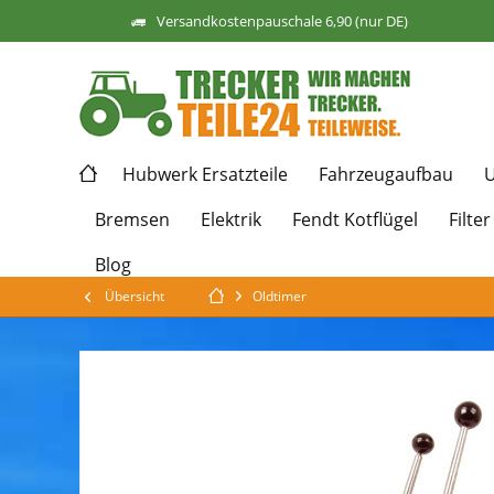
Versandkostenpauschale 6,90 (nur DE)
Hubwerk Ersatzteile
Fahrzeugaufbau
U
Bremsen
Elektrik
Fendt Kotflügel
Filter
Blog
Übersicht
Oldtimer