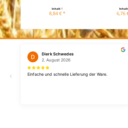
Inhalt
1
Inhal
8,84 € *
6,76 