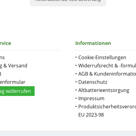
rvice
Informationen
ns
Cookie-Einstellungen
g & Versand
Widerrufsrecht & -formu
t
AGB & Kundeninformati
enformular
Datenschutz
Altbatterieentsorgung
ag widerrufen
Impressum
Produktsicherheitsvero
EU 2023-98