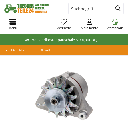
Menü
Merkzettel
Mein Konto
Warenkorb
Versandkostenpauschale 6,90 (nur DE)
Übersicht
Elektrik