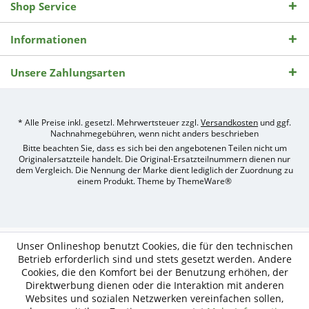
Shop Service
Informationen
Unsere Zahlungsarten
* Alle Preise inkl. gesetzl. Mehrwertsteuer zzgl.
Versandkosten
und ggf.
Nachnahmegebühren, wenn nicht anders beschrieben
Bitte beachten Sie, dass es sich bei den angebotenen Teilen nicht um
Originalersatzteile handelt. Die Original-Ersatzteilnummern dienen nur
dem Vergleich. Die Nennung der Marke dient lediglich der Zuordnung zu
einem Produkt. Theme by
ThemeWare®
Umsetzung
des
Treckerteile24
Online-
Unser Onlineshop benutzt Cookies, die für den technischen
Shops
Betrieb erforderlich sind und stets gesetzt werden. Andere
durch
Cookies, die den Komfort bei der Benutzung erhöhen, der
e-
Direktwerbung dienen oder die Interaktion mit anderen
nitio
mediasign,
Websites und sozialen Netzwerken vereinfachen sollen,
Ihre