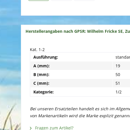
Herstellerangaben nach GPSR: Wilhelm Fricke SE, Z
Kat. 1-2
Ausführung:
standa
A (mm):
19
B (mm):
50
C (mm):
51
Kategorie:
1/2
Bei unseren Ersatzteilen handelt es sich im Allge
von Markenartikeln wird die Marke explizit genannt
Fragen zum Artikel?