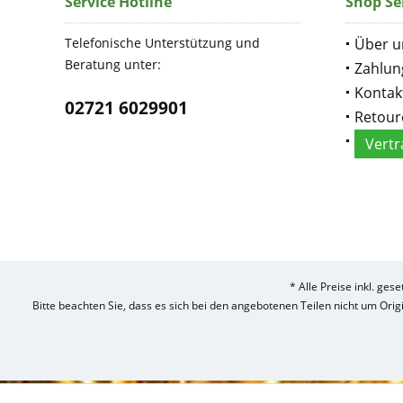
Service Hotline
Shop Se
Telefonische Unterstützung und
Über u
Beratung unter:
Zahlun
Kontak
02721 6029901
Retour
Vertr
* Alle Preise inkl. ges
Bitte beachten Sie, dass es sich bei den angebotenen Teilen nicht um Ori
Umsetzung
des
Treckerteile24