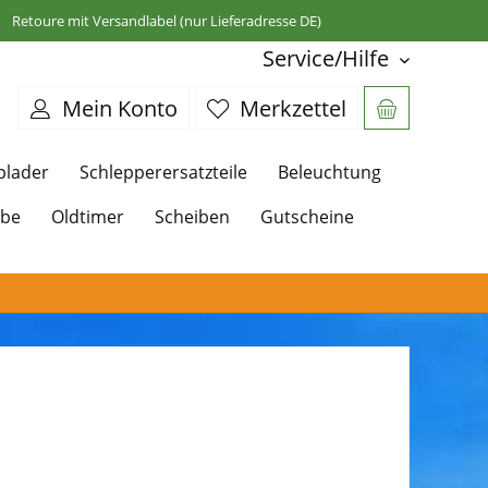
Retoure mit Versandlabel (nur Lieferadresse DE)
Service/Hilfe
Mein Konto
Merkzettel
plader
Schlepperersatzteile
Beleuchtung
ebe
Oldtimer
Scheiben
Gutscheine