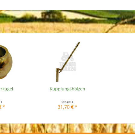
rkugel
Kupplungsbolzen
t
1
Inhalt
1
€ *
31,70 € *