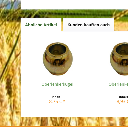
Ähnliche Artikel
Kunden kauften auch
Oberlenkerkugel
Oberlenke
Inhalt
1
Inhal
8,75 € *
8,93 