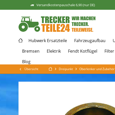
Versandkostenpauschale 6,90 (nur DE)
Hubwerk Ersatzteile
Fahrzeugaufbau
U
Bremsen
Elektrik
Fendt Kotflügel
Filter
Blog
Übersicht
Dreipunkt
Oberlenker und Zubehör