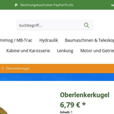
Rechnungskauf (über PayPal PLUS)
nimog / MB-Trac
Hydraulik
Baumaschinen & Telesko
Kabine und Karosserie
Lenkung
Motor und Getri
Oberlenkerkugel
Oberlenkerkugel
6,79 € *
Inhalt:
1