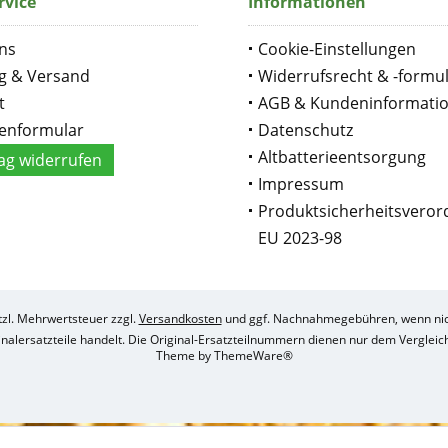
rvice
Informationen
ns
Cookie-Einstellungen
g & Versand
Widerrufsrecht & -formu
t
AGB & Kundeninformati
enformular
Datenschutz
Altbatterieentsorgung
ag widerrufen
Impressum
Produktsicherheitsvero
EU 2023-98
etzl. Mehrwertsteuer zzgl.
Versandkosten
und ggf. Nachnahmegebühren, wenn nic
ginalersatzteile handelt. Die Original-Ersatzteilnummern dienen nur dem Verglei
Theme by
ThemeWare®